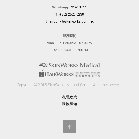
Whatsapp:
9149 1611
T:
+852 2526 6238
E:
enquiry@skinworks.com.hk
服務時間
Mon - Fri
10:00AM - 07:00PM
Sat
10:00AM - 06:00PM
Copyright © 2015 SkinWorks Medical Centre.
All rights reserved
私隱政策
購物須知