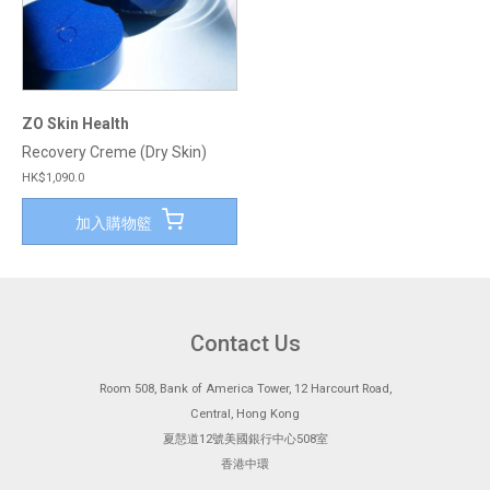
ZO Skin Health
Recovery Creme (Dry Skin)
HK$1,090.0
加入購物籃
Contact Us
Room 508, Bank of America Tower, 12 Harcourt Road,
Central, Hong Kong
夏慤道12號美國銀行中心508室
香港中環