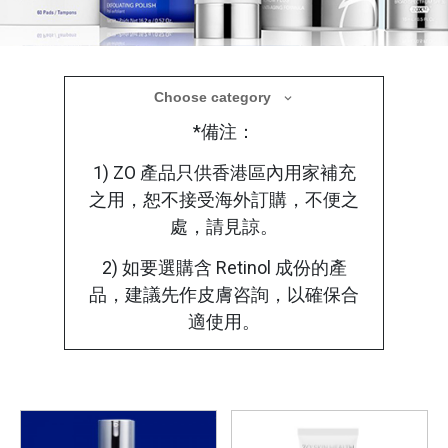
醫學美容產品
Choose category
*備注：
療程後選用合適的醫學護理產品，使肌膚在修
復過程中獲得更全面的保護
1) ZO 產品只供香港區內用家補充
之用，恕不接受海外訂購，不便之
處，請見諒。
2) 如要選購含 Retinol 成份的產
品，建議先作皮膚咨詢，以確保合
適使用。