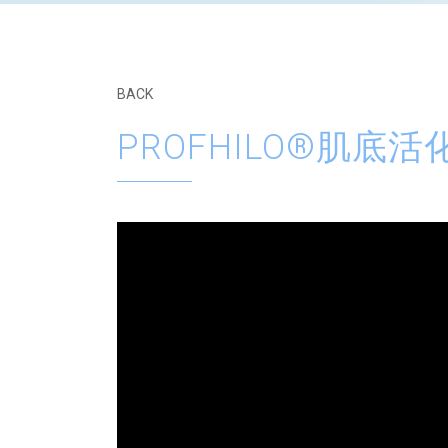
BACK
PROFHILO®肌底