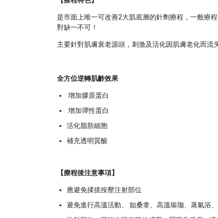
是市面上唯一可改善2大肌底層的針劑療程，一般療
對缺一不可！
主要針對肌膚衰老源頭，刺激及活化因肌膚老化而流
全方位逆轉肌齡效果
增加膠原蛋白
增加彈性蛋白
活化脂肪細胞
補充透明質酸
【療程後注意事項】
應避免揉搓按壓注射部位
避免進行高溫活動、 如桑拿、高溫瑜珈、蒸氣浴