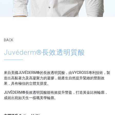
輪廓美學療程
BACK
引入具國際標準的醫學儀器及技術， 從專業美學角度提供
有效而優質的個人化方案， 為妳打造自然, 具個人特性的
Juvéderm®長效透明質酸
輪廓。
來自美國JUVÉDERM®的長效透明質酸
，
由VYCROSS專利技術，製
造出高黏著力及高凝聚力的凝膠，能產生自然提升緊緻的豐顏效
果，具有極佳的立體支撐度。
JUVÉDERM®長效透明質酸能有效提升豐盈，打造黃金比例輪廓，
成就出宛如天生一樣嘅美學輪廓。