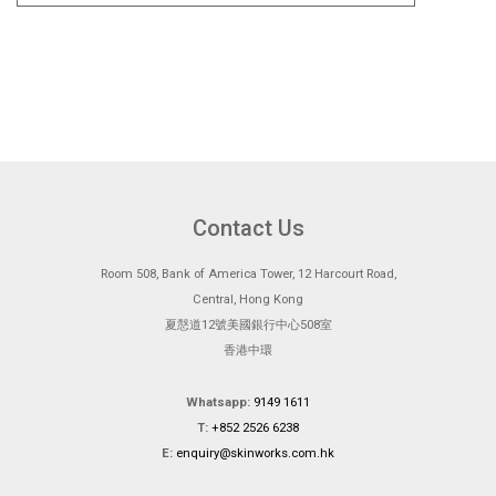
Contact Us
Room 508, Bank of America Tower, 12 Harcourt Road,
Central, Hong Kong
夏慤道12號美國銀行中心508室
香港中環
Whatsapp:
9149 1611
T:
+852 2526 6238
E:
enquiry@skinworks.com.hk