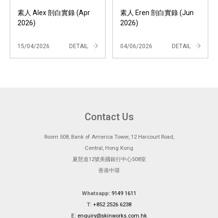
素人 Alex 剖白實錄 (Apr
素人 Eren 剖白實錄 (Jun
2026)
2026)
15/04/2026
DETAIL
04/06/2026
DETAIL
Contact Us
Room 508, Bank of America Tower, 12 Harcourt Road,
Central, Hong Kong
夏慤道12號美國銀行中心508室
香港中環
Whatsapp:
9149 1611
T:
+852 2526 6238
E:
enquiry@skinworks.com.hk