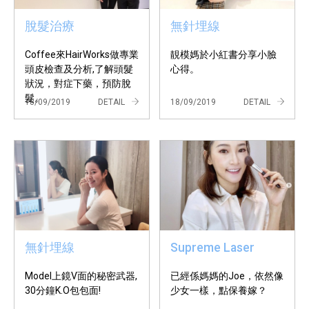
脫髮治療
無針埋線
Coffee來HairWorks做專業
靚模媽於小紅書分享小臉
頭皮檢查及分析,了解頭髮
心得。
狀況，對症下藥，預防脫
髮。
18/09/2019
DETAIL
18/09/2019
DETAIL
無針埋線
Supreme Laser
Model上鏡V面的秘密武器,
已經係媽媽的Joe，依然像
30分鐘K.O包包面!
少女一樣，點保養嫁？