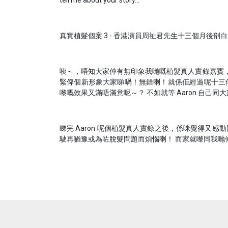
真實植髮個案 3 - 香港演員周祉君先生十三個月後剖
咦～，唔知大家仲有無印象我哋嘅植髮真人實錄嘉賓，香港資深
緊俾個新形象大家睇喎！無錯喇！就係佢經過呢十三個月後
嚟嘅效果又滿唔滿意呢～？ 不如就等 Aaron 自己
睇完 Aaron 呢個植髮真人實錄之後，係咪覺得又
駛再猶豫或為咗脫髮問題而煩惱喇！ 而家就嚟同我哋