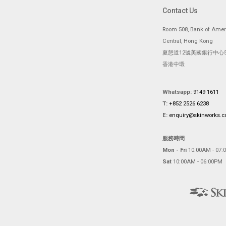
Contact Us
Room 508, Bank of Ameri
Central, Hong Kong
夏慤道12號美國銀行中心5
香港中環
Whatsapp:
9149 1611
T:
+852 2526 6238
E:
enquiry@skinworks.
服務時間
Mon - Fri
10:00AM - 07:
Sat
10:00AM - 06:00PM