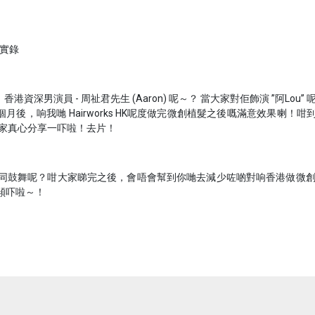
白實錄
男演員 - 周祉君先生 (Aaron) 呢～？ 當大家對佢飾演 ”阿Lou” 
，响我哋 Hairworks HK呢度做完微創植髮之後嘅滿意效果喇！咁到
同大家真心分享一吓啦！去片！
感動同鼓舞呢？咁大家睇完之後，會唔會幫到你哋去減少咗啲對响香港做微創植
傾吓啦～！