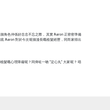
呢個角色仲係好念念不忘之際， 其實 Aaron 正密密準備
底 Aaron 對於今次呢個漫長嘅植髮經歷，同而家得出
髮嘅心理障礙呢？同俾咗一啲 ”定心丸” 大家呢？ 唔