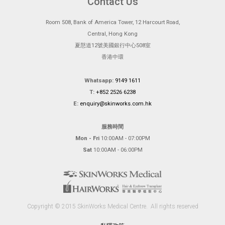
Contact Us
Room 508, Bank of America Tower, 12 Harcourt Road,
Central, Hong Kong
夏慤道12號美國銀行中心508室
香港中環
Whatsapp:
9149 1611
T:
+852 2526 6238
E:
enquiry@skinworks.com.hk
服務時間
Mon - Fri
10:00AM - 07:00PM
Sat
10:00AM - 06:00PM
Copyright © 2015 SkinWorks Medical Centre.
All rights reserved