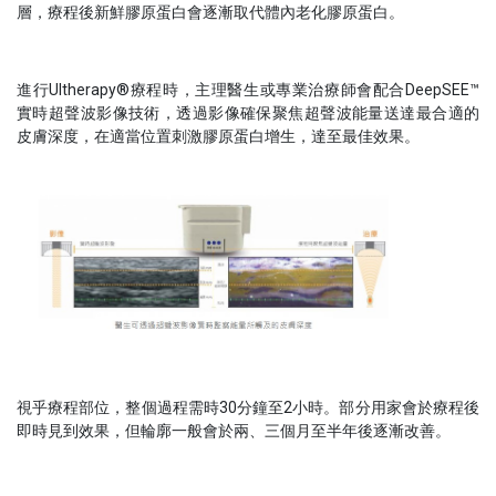
層，療程後新鮮膠原蛋白會逐漸取代體內老化膠原蛋白。
進行Ultherapy®療程時，主理醫生或專業治療師會配合DeepSEE™
實時超聲波影像技術，透過影像確保聚焦超聲波能量送達最合適的
皮膚深度，在適當位置刺激膠原蛋白增生，達至最佳效果。
視乎療程部位，整個過程需時30分鐘至2小時。部分用家會於療程後
即時見到效果，但輪廓一般會於兩、三個月至半年後逐漸改善。