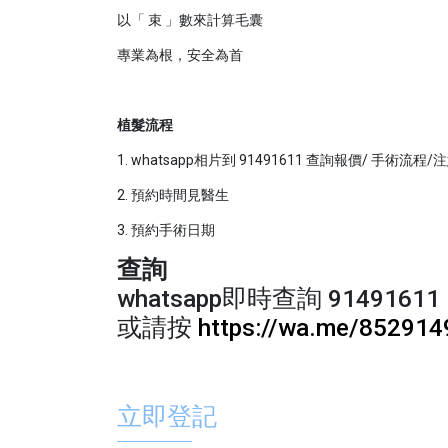
以「 束 」數來計算毛囊
專業為根，安全為首
植髮流程
1. whatsapp相片到 91491611 查詢報價/ 手術流程
2. 預約時間見醫生
3. 預約手術日期
查詢
whatsapp即時查詢 91491611
或請按
https://wa.me/85291
立即登記