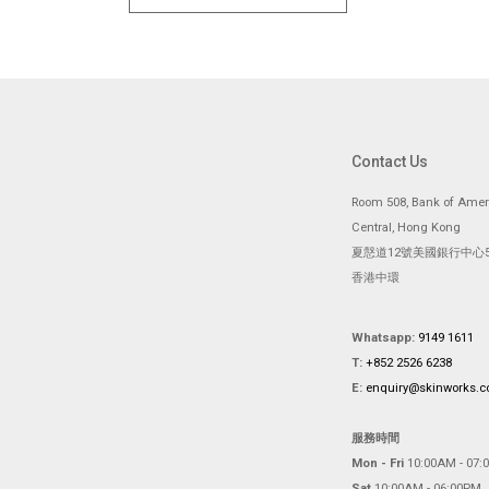
Contact Us
Room 508, Bank of Ameri
Central, Hong Kong
夏慤道12號美國銀行中心5
香港中環
Whatsapp:
9149 1611
T:
+852 2526 6238
E:
enquiry@skinworks.
服務時間
Mon - Fri
10:00AM - 07:
Sat
10:00AM - 06:00PM