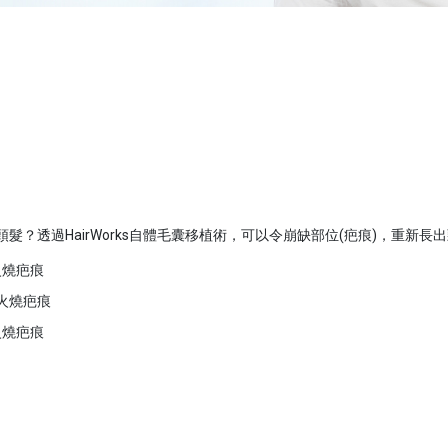
出頭髮？
透過HairWorks自體毛囊移植術，可以令崩缺部位(疤痕)，重新長
火燒疤痕
 火燒疤痕
火燒疤痕