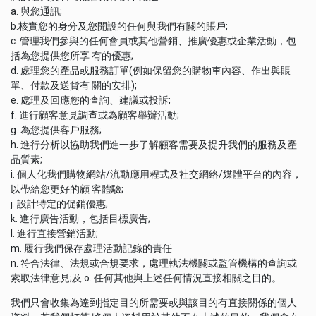
a. 與您通訊;
b.核實您的身分及您開設的任何與我們有關的賬戶;
c. 管理我們參與的任何會員或其他營銷、推廣優惠或企業活動，包
括為您提供您所享 有的優惠;
d. 處理您的產品或服務訂單(例如保留您的購物車內容、作出與賬
單、付款及送貨有 關的安排);
e. 處理及回應您的查詢、建議或投訴;
f. 進行顧客意見調查或為顧客舉辦活動;
g. 為您提供客戶服務;
h. 進行分析以協助我們進一步了解顧客需要及提升我們的服務及產
品質素;
i. 個人化我們購物網站/流動應用程式及社交網絡/媒體平台的內容，
以帶給您更好的顧 客體驗;
j. 設計特定的促銷優惠;
k. 進行廣告活動，包括目標廣告;
l. 進行直接營銷活動;
m. 履行我們保存處理活動記錄的責任
n. 符合法律、法規或合規要求，處理執法機關或監管機構的查詢或
索取法律意見;及 o. 任何其他與上述任何情況直接相關之目的。
我們只會收集為達到指定目的所需要或與該目的有直接關係的個人