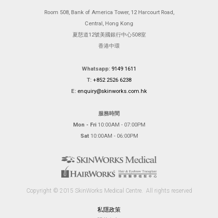
Room 508, Bank of America Tower, 12 Harcourt Road,
Central, Hong Kong
夏慤道12號美國銀行中心508室
香港中環
Whatsapp:
9149 1611
T:
+852 2526 6238
E:
enquiry@skinworks.com.hk
服務時間
Mon - Fri
10:00AM - 07:00PM
Sat
10:00AM - 06:00PM
Copyright © 2015 SkinWorks Medical Centre.
All rights reserved
私隱政策