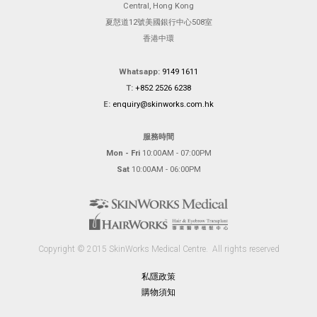
Central, Hong Kong
夏慤道12號美國銀行中心508室
香港中環
Whatsapp:
9149 1611
T:
+852 2526 6238
E:
enquiry@skinworks.com.hk
服務時間
Mon - Fri
10:00AM - 07:00PM
Sat
10:00AM - 06:00PM
Copyright © 2015 SkinWorks Medical Centre.
All rights reserved
私隱政策
購物須知