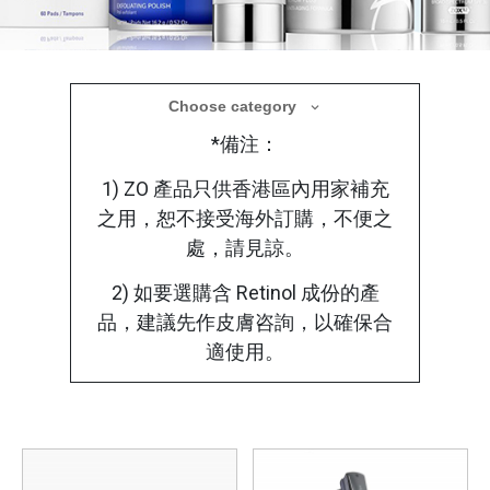
醫學美容產品
Choose category
*備注：
療程後選用合適的醫學護理產品，使肌膚在修
復過程中獲得更全面的保護
1) ZO 產品只供香港區內用家補充
之用，恕不接受海外訂購，不便之
處，請見諒。
2) 如要選購含 Retinol 成份的產
品，建議先作皮膚咨詢，以確保合
適使用。