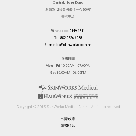
Central, Hong Kong
夏慤道12號美國銀行中心508室
香港中環
Whatsapp:
9149 1611
T:
+852 2526 6238
E:
enquiry@skinworks.com.hk
服務時間
Mon - Fri
10:00AM - 07:00PM
Sat
10:00AM - 06:00PM
Copyright © 2015 SkinWorks Medical Centre.
All rights reserved
私隱政策
購物須知