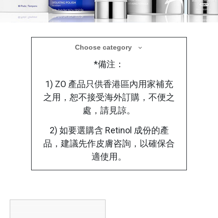
醫學美容產品
Choose category
*備注：
療程後選用合適的醫學護理產品，使肌膚在修
復過程中獲得更全面的保護
1) ZO 產品只供香港區內用家補充
之用，恕不接受海外訂購，不便之
處，請見諒。
2) 如要選購含 Retinol 成份的產
品，建議先作皮膚咨詢，以確保合
適使用。