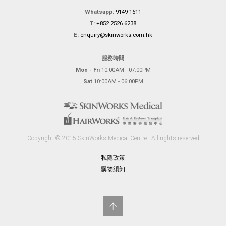
Whatsapp:
9149 1611
T:
+852 2526 6238
E:
enquiry@skinworks.com.hk
服務時間
Mon - Fri
10:00AM - 07:00PM
Sat
10:00AM - 06:00PM
Copyright © 2015 SkinWorks Medical Centre.
All rights reserved
私隱政策
購物須知