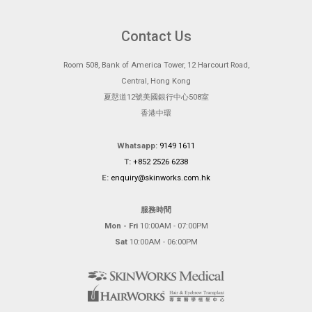
Contact Us
Room 508, Bank of America Tower, 12 Harcourt Road,
Central, Hong Kong
夏慤道12號美國銀行中心508室
香港中環
Whatsapp:
9149 1611
T:
+852 2526 6238
E:
enquiry@skinworks.com.hk
服務時間
Mon - Fri
10:00AM - 07:00PM
Sat
10:00AM - 06:00PM