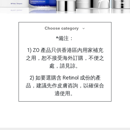
醫學美容產品
Choose category
*備注：
療程後選用合適的醫學護理產品，使肌膚在修
復過程中獲得更全面的保護
1) ZO 產品只供香港區內用家補充
之用，恕不接受海外訂購，不便之
處，請見諒。
2) 如要選購含 Retinol 成份的產
品，建議先作皮膚咨詢，以確保合
適使用。