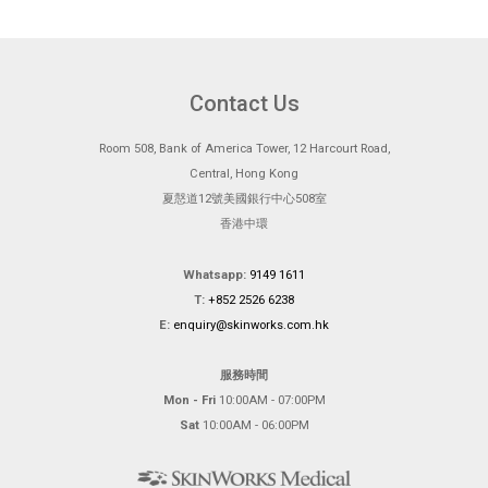
Contact Us
Room 508, Bank of America Tower, 12 Harcourt Road,
Central, Hong Kong
夏慤道12號美國銀行中心508室
香港中環
Whatsapp:
9149 1611
T:
+852 2526 6238
E:
enquiry@skinworks.com.hk
服務時間
Mon - Fri
10:00AM - 07:00PM
Sat
10:00AM - 06:00PM