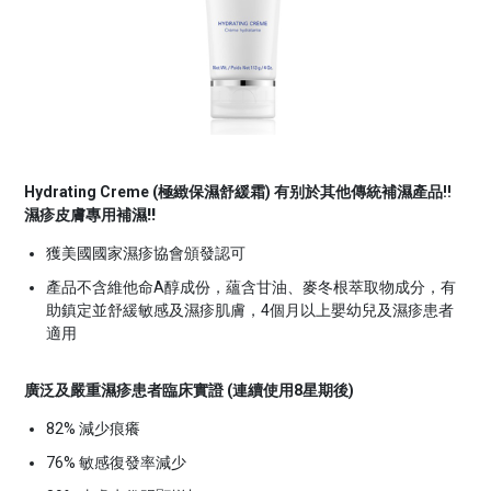
Hydrating Creme (極緻保濕舒緩霜)
有别於其他傳統補濕產品!!
濕疹皮膚專用補濕!!
獲美國國家濕疹協會頒發認可
產品不含維他命A醇成份，蘊含甘油、麥冬根萃取物成分，有
助鎮定並舒緩敏感及濕疹肌膚，4個月以上嬰幼兒及濕疹患者
適用
廣泛及嚴重
濕疹患者臨床實證 (連續使用8星期後)
82% 減少痕癢
76% 敏感復發率減少