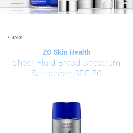
醫學美容產品
BACK
療程後選用合適的醫學護理產品，使肌膚在修
復過程中獲得更全面的保護
ZO Skin Health
Sheer Fluid Broad-Spectrum
Sunscreen SPF 50