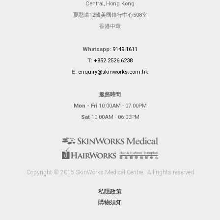
Central, Hong Kong
夏慤道12號美國銀行中心508室
香港中環
Whatsapp:
9149 1611
T:
+852 2526 6238
E:
enquiry@skinworks.com.hk
服務時間
Mon - Fri
10:00AM - 07:00PM
Sat
10:00AM - 06:00PM
Copyright © 2015 SkinWorks Medical Centre.
All rights reserved
私隱政策
購物須知