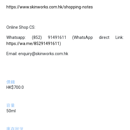
https://www.skinworks.com.hk/shopping-notes
Online Shop CS:
Whatsapp: (852) 91491611 (WhatsApp direct Link:
https://wa.me/85291491611
)
Email: enquiry@skinworks.com.hk
價錢
HK$700.0
容量
50ml
庫存狀況