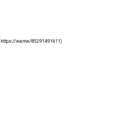
:
https://wa.me/85291491611
)