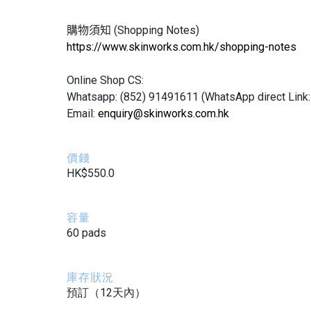
購物須知 (
Shopping Notes)
https://www.skinworks.com.hk/shopping-notes
Online Shop CS:
Whatsapp: (852) 91491611 (WhatsApp direct Link
Email:
enquiry@skinworks.com.hk
價錢
HK$550.0
容量
60 pads
庫存狀況
預訂（12天內）