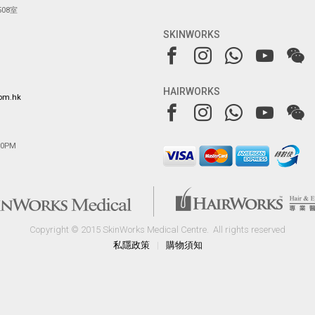
08室
SKINWORKS
HAIRWORKS
com.hk
00PM
Copyright © 2015 SkinWorks Medical Centre.
All rights reserved
私隱政策
|
購物須知