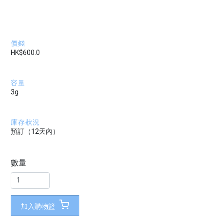
價錢
HK$600.0
容量
3g
庫存狀況
預訂（12天內）
數量
加入購物籃