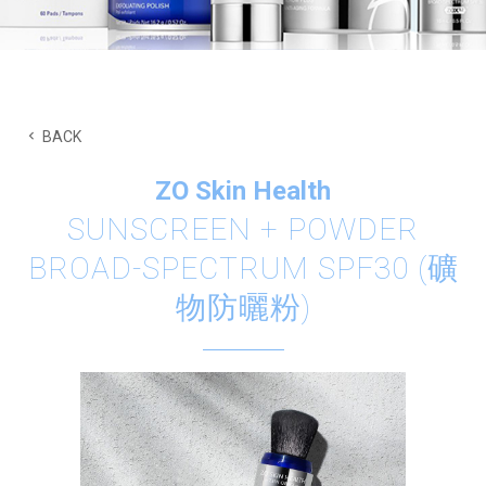
醫學美容產品
BACK
療程後選用合適的醫學護理產品，使肌膚在修
復過程中獲得更全面的保護
ZO Skin Health
SUNSCREEN + POWDER
BROAD-SPECTRUM SPF30 (礦
物防曬粉)