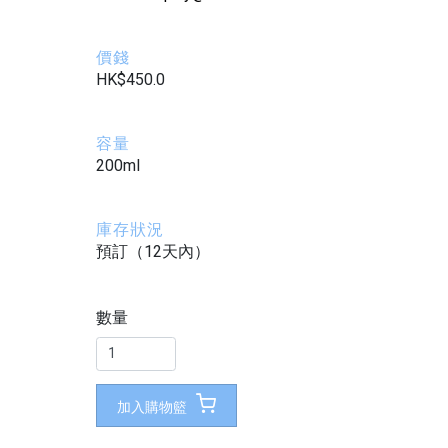
價錢
HK$450.0
容量
200ml
庫存狀況
預訂（12天內）
數量
加入購物籃