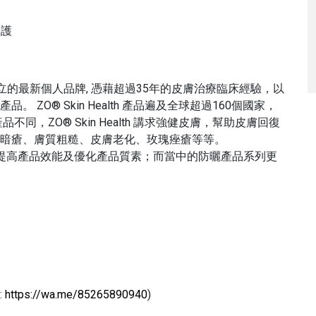
保護
007年創立的最新個人品牌, 憑藉超過35年的皮膚治療臨床經驗，以
ZO® Skin Health 產品遍及全球超過160個國家，
，ZO® Skin Health 講求強健皮膚，幫助皮膚回復
暗瘡、膚質粗糙、皮膚老化、玫瑰痤瘡等等。
團隊，致力提高產品效能及優化產品質素；而當中的防曬產品系列更
:
https://wa.me/85265890940
)