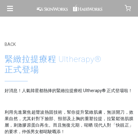
BACK
緊緻拉提療程 Ultherapy®️
正式登場
好消息！人氣韓星都熱捧的緊緻拉提療程 Ultherapy®️ 正式登場啦！
利用先進聚焦超聲波熱固技術，幫你提升緊緻肌膚，無須開刀，效
果自然，尤其針對下臉部、頸部及上胸的重塑拉提，拉緊鬆弛肌膜
層，刺激膠原蛋白再生。而且無復元期，啱晒 現代人對「快靚正」
的要求，仲係男女都啱駛嘅添！