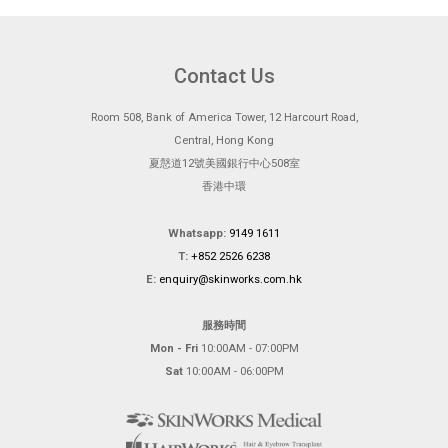
Contact Us
Room 508, Bank of America Tower, 12 Harcourt Road,
Central, Hong Kong
夏慤道12號美國銀行中心508室
香港中環
Whatsapp:
9149 1611
T:
+852 2526 6238
E:
enquiry@skinworks.com.hk
服務時間
Mon - Fri
10:00AM - 07:00PM
Sat
10:00AM - 06:00PM