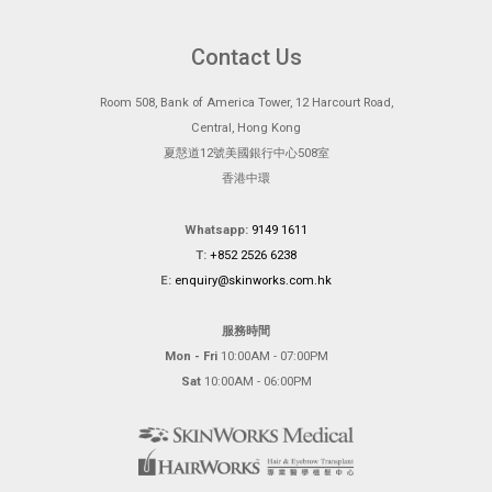
Contact Us
Room 508, Bank of America Tower, 12 Harcourt Road,
Central, Hong Kong
夏慤道12號美國銀行中心508室
香港中環
Whatsapp:
9149 1611
T:
+852 2526 6238
E:
enquiry@skinworks.com.hk
服務時間
Mon - Fri
10:00AM - 07:00PM
Sat
10:00AM - 06:00PM