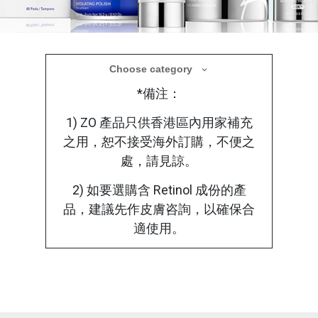
醫學美容產品
Choose category
*備注：
療程後選用合適的醫學護理產品，使肌膚在修
復過程中獲得更全面的保護
1) ZO 產品只供香港區內用家補充
之用，恕不接受海外訂購，不便之
處，請見諒。
2) 如要選購含 Retinol 成份的產
品，建議先作皮膚咨詢，以確保合
適使用。