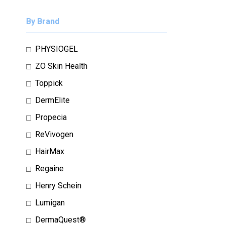
By Brand
PHYSIOGEL
ZO Skin Health
Toppick
DermElite
Propecia
ReVivogen
HairMax
Regaine
Henry Schein
Lumigan
DermaQuest®