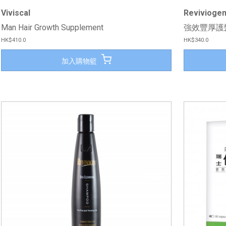
Viviscal
Revivioge
Man Hair Growth Supplement
強效豐厚護
HK$410.0
HK$340.0
加入購物籃