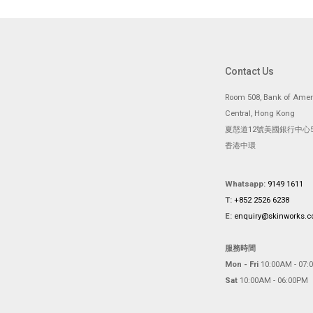
Contact Us
Room 508, Bank of Ameri
Central, Hong Kong
夏慤道12號美國銀行中心5
香港中環
Whatsapp:
9149 1611
T:
+852 2526 6238
E:
enquiry@skinworks.
服務時間
Mon - Fri
10:00AM - 07:
Sat
10:00AM - 06:00PM