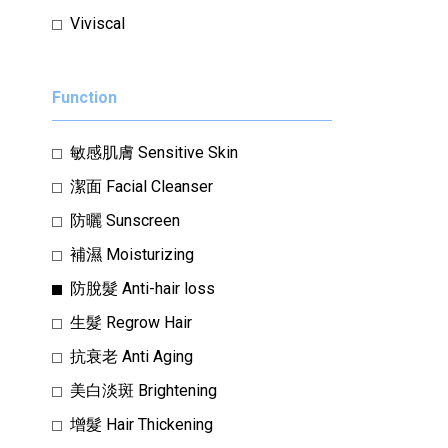
Viviscal
Function
敏感肌膚 Sensitive Skin
潔面 Facial Cleanser
防曬 Sunscreen
補濕 Moisturizing
防脫髮 Anti-hair loss
生髮 Regrow Hair
抗衰老 Anti Aging
美白淡斑 Brightening
增髮 Hair Thickening