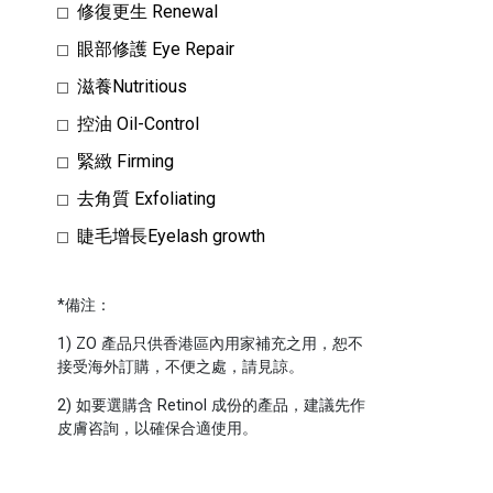
修復更生 Renewal
眼部修護 Eye Repair
滋養Nutritious
控油 Oil-Control
緊緻 Firming
去角質 Exfoliating
睫毛增長Eyelash growth
*備注：
1) ZO 產品只供香港區內用家補充之用，恕不
接受海外訂購，不便之處，請見諒。
2) 如要選購含 Retinol 成份的產品，建議先作
皮膚咨詢，以確保合適使用。