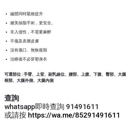
纎體同時緊緻提升
媲美抽脂手術，更安全。
非入侵性，不需要麻醉
不傷及表層皮膚
沒有傷口、無恢復期
治療後不必穿塑身衣
可選部位 : 手臂、上背、副乳線位、腰部、上腹、下腹、臀部、大腿
根部、大腿外側、大腿內側
查詢
whatsapp即時查詢 91491611
或請按
https://wa.me/85291491611