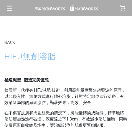
BACK
HIFU無創溶脂
極速纖型 . 塑造完美體態
韓國新一代瘦身 HIFU減肥 技術，利用高能量度聚焦超聲波的原理，
以非侵入性、無創方式進行體外溶脂，針對特定部位進行治療，有
效消除局部的頑固脂肪，顯著效果，高效、安全。
在不傷害皮膚和周圍組織的情況下，將能量轉換成熱能，精準地將
脂肪層加熱進行破壞，深度達皮下1.3cm，有效減少脂肪細胞，同時
使膠原蛋白收縮及增生，讓治療部位的肌膚更緊緻貼服。