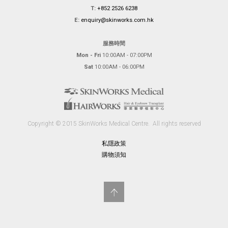
T:
+852 2526 6238
E:
enquiry@skinworks.com.hk
服務時間
Mon - Fri
10:00AM - 07:00PM
Sat
10:00AM - 06:00PM
Copyright © 2015 SkinWorks Medical Centre.
All rights reserved
私隱政策
購物須知