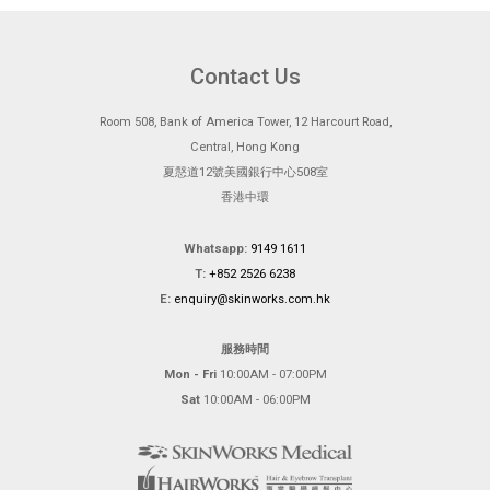
Contact Us
Room 508, Bank of America Tower, 12 Harcourt Road,
Central, Hong Kong
夏慤道12號美國銀行中心508室
香港中環
Whatsapp:
9149 1611
T:
+852 2526 6238
E:
enquiry@skinworks.com.hk
服務時間
Mon - Fri
10:00AM - 07:00PM
Sat
10:00AM - 06:00PM