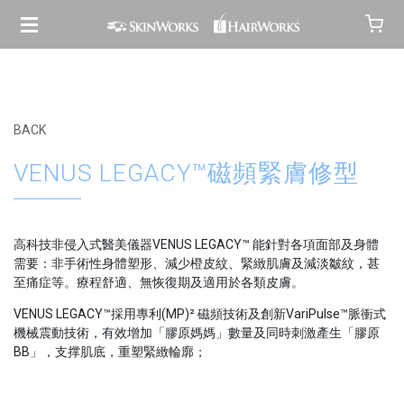
BACK
VENUS LEGACY™磁頻緊膚修型
高科技非侵入式醫美儀器VENUS LEGACY™ 能針對各項面部及身體
需要：非手術性身體塑形、減少橙皮紋、緊緻肌膚及減淡皺紋，甚
至痛症等。療程舒適、無恢復期及適用於各類皮膚。
VENUS LEGACY™採用專利(MP)² 磁頻技術及創新VariPulse™脈衝式
機械震動技術，有效增加「膠原媽媽」數量及同時刺激產生「膠原
BB」，支撑肌底，重塑緊緻輪廓；