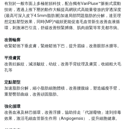
有別於一般市面上多極射頻科技，配合獨有VariPluse™脈衝式震動
技術，透過上推下壓的動作大幅提高網狀式高能量發放的穿透深度
(最高可深入皮下4.5mm脂肪層)加速局部問題脂肪的分解，達至理
想定點塑型效果，同時(MP)²磁頻更能促進毛血管新生改善血液循
環，刺激淋巴引流，舒緩改善頸緊膊痛、肌肉崩緊等常見都市病。
改善輪廓
收緊鬆弛下垂皮膚，緊緻鬆弛下巴，提升眉線，改善眼部水腫等。
平滑膚質
改善妊娠紋，減淡皺紋，幼紋，改善手背紋理及膚質，收細粗大毛
孔等
定點塑型
加速脂肪分解，縮小脂肪細胞體積，改善腰腹線，塑造纎瘦手臂，
重塑臀部曲線，改善頑固脂肪。
強化循環
改善血液及林巴循環，改善浮腫，協助排走「代謝廢物」達到排毒
效果，激活毛細血管新生作用（Angiogensis），提升細胞健康。