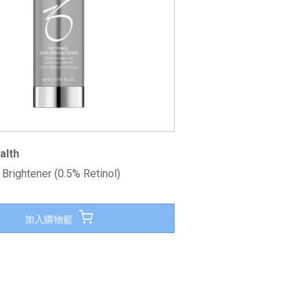
alth
 Brightener (0.5% Retinol)
加入購物籃