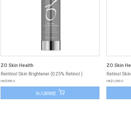
ZO Skin Health
ZO Skin He
Rentinol Skin Brightener (0.25% Retinol )
Retinol Skin
HK$990.0
HK$1,090.0
加入購物籃