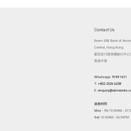
Contact Us
Room 508, Bank of Ameri
Central, Hong Kong
夏慤道12號美國銀行中心5
香港中環
Whatsapp:
9149 1611
T:
+852 2526 6238
E:
enquiry@skinworks.
服務時間
Mon - Fri
10:00AM - 07:
Sat
10:00AM - 06:00PM