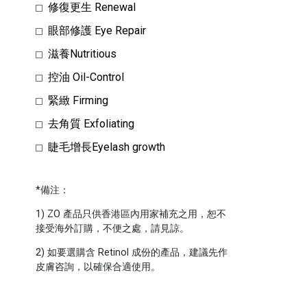
修復更生 Renewal
眼部修護 Eye Repair
滋養Nutritious
控油 Oil-Control
緊緻 Firming
去角質 Exfoliating
睫毛增長Eyelash growth
*備注：
1) ZO 產品只供香港區內用家補充之用，恕不
接受海外訂購，不便之處，請見諒。
2) 如要選購含 Retinol 成份的產品，建議先作
皮膚咨詢，以確保合適使用。