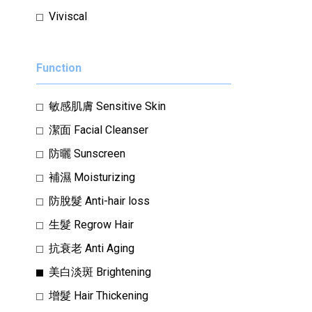
Viviscal
Function
敏感肌膚 Sensitive Skin
潔面 Facial Cleanser
防曬 Sunscreen
補濕 Moisturizing
防脫髮 Anti-hair loss
生髮 Regrow Hair
抗衰老 Anti Aging
美白淡斑 Brightening
增髮 Hair Thickening