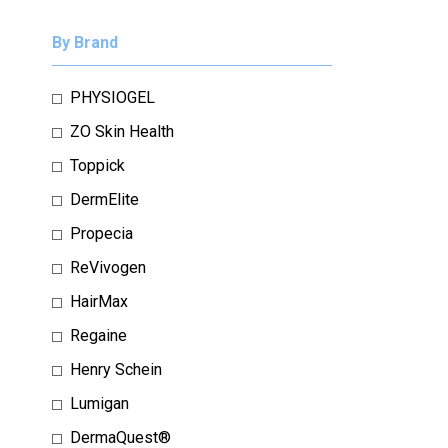
By Brand
PHYSIOGEL
ZO Skin Health
Toppick
DermElite
Propecia
ReVivogen
HairMax
Regaine
Henry Schein
Lumigan
DermaQuest®