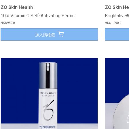
ZO Skin Health
ZO Skin He
10% Vitamin C Self-Activating Serum
Brightal
HK$950.0
HK$1,290.0
加入購物籃