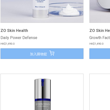
ZO Skin Health
ZO Skin He
Daily Power Defense
Growth Fac
HK$1,490.0
HK$1,490.0
加入購物籃