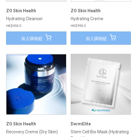
ZO Skin Health
ZO Skin Health
Hydrating Cleanser
Hydrating Creme
HK$450.0
HK$990.0
加入購物籃
加入購物籃
ZO Skin Health
DermElite
Recovery Creme (Dry Skin)
Stem Cell Bio Mask (Hydrating .