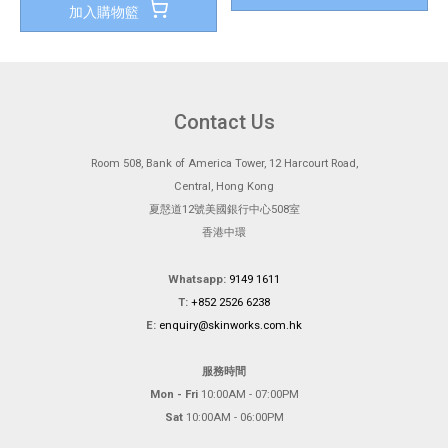
加入購物籃
Contact Us
Room 508, Bank of America Tower, 12 Harcourt Road,
Central, Hong Kong
夏慤道12號美國銀行中心508室
香港中環
Whatsapp:
9149 1611
T:
+852 2526 6238
E:
enquiry@skinworks.com.hk
服務時間
Mon - Fri
10:00AM - 07:00PM
Sat
10:00AM - 06:00PM