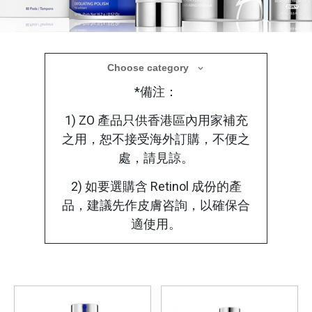
醫學美容產品
Choose category
*備注：
療程後選用合適的醫學護理產品，使肌膚在修
復過程中獲得更全面的保護
1) ZO 產品只供香港區內用家補充
之用，恕不接受海外訂購，不便之
處，請見諒。
2) 如要選購含 Retinol 成份的產
品，建議先作皮膚咨詢，以確保合
適使用。