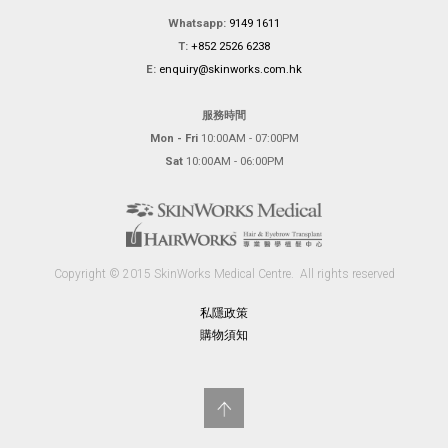
Whatsapp:
9149 1611
T:
+852 2526 6238
E:
enquiry@skinworks.com.hk
服務時間
Mon - Fri
10:00AM - 07:00PM
Sat
10:00AM - 06:00PM
Copyright © 2015 SkinWorks Medical Centre.
All rights reserved
私隱政策
購物須知