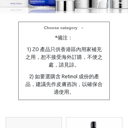
醫學美容產品
Choose category
*備注：
療程後選用合適的醫學護理產品，使肌膚在修
復過程中獲得更全面的保護
1) ZO 產品只供香港區內用家補充
之用，恕不接受海外訂購，不便之
處，請見諒。
2) 如要選購含 Retinol 成份的產
品，建議先作皮膚咨詢，以確保合
適使用。